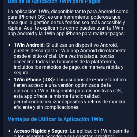
Uso de la Aplicación 1Win para Pagos
La aplicación 1Win, disponible tanto para Android como
para iPhone (iOS), es una herramienta poderosa que
hace que la gestión de tus fondos sea más accesible y
rápida. Aquí te explicamos cómo puedes usar la 1Win
app Android y la 1Win app iPhone para realizar pagos:
1Win Android:
Si utilizas un dispositivo Android,
puedes descargar la 1Win app Android directamente
desde el sitio oficial. Una vez instalada, podrás
acceder a todas las funciones de la plataforma,
incluidos los métodos de pago, de manera rápida y
segura.
1Win iPhone (iOS):
Los usuarios de iPhone también
tienen acceso a una versión optimizada de la
aplicación 1Win. Disponible para dispositivos iOS,
esta app ofrece la misma funcionalidad,
permitiéndote realizar depósitos y retiros de manera
eficiente y sin complicaciones.
Ventajas de Utilizar la Aplicación 1Win
Acceso Rápido y Seguro:
La aplicación 1Win permite
a los usuarios acceder a sus cuentas y realizar