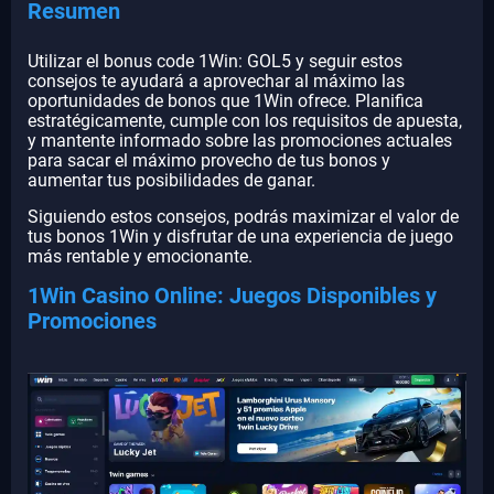
Resumen
Utilizar el bonus code 1Win: GOL5 y seguir estos
consejos te ayudará a aprovechar al máximo las
oportunidades de bonos que 1Win ofrece. Planifica
estratégicamente, cumple con los requisitos de apuesta,
y mantente informado sobre las promociones actuales
para sacar el máximo provecho de tus bonos y
aumentar tus posibilidades de ganar.
Siguiendo estos consejos, podrás maximizar el valor de
tus bonos 1Win y disfrutar de una experiencia de juego
más rentable y emocionante.
1Win Casino Online: Juegos Disponibles y
Promociones