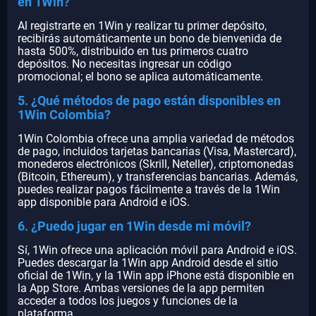
en 1Win?
Al registrarte en 1Win y realizar tu primer depósito,
recibirás automáticamente un bono de bienvenida de
hasta 500%, distribuido en tus primeros cuatro
depósitos. No necesitas ingresar un código
promocional; el bono se aplica automáticamente.
5. ¿Qué métodos de pago están disponibles en
1Win Colombia?
1Win Colombia ofrece una amplia variedad de métodos
de pago, incluidos tarjetas bancarias (Visa, Mastercard),
monederos electrónicos (Skrill, Neteller), criptomonedas
(Bitcoin, Ethereum), y transferencias bancarias. Además,
puedes realizar pagos fácilmente a través de la 1Win
app disponible para Android e iOS.
6. ¿Puedo jugar en 1Win desde mi móvil?
Sí, 1Win ofrece una aplicación móvil para Android e iOS.
Puedes descargar la 1Win app Android desde el sitio
oficial de 1Win, y la 1Win app iPhone está disponible en
la App Store. Ambas versiones de la app permiten
acceder a todos los juegos y funciones de la
plataforma.