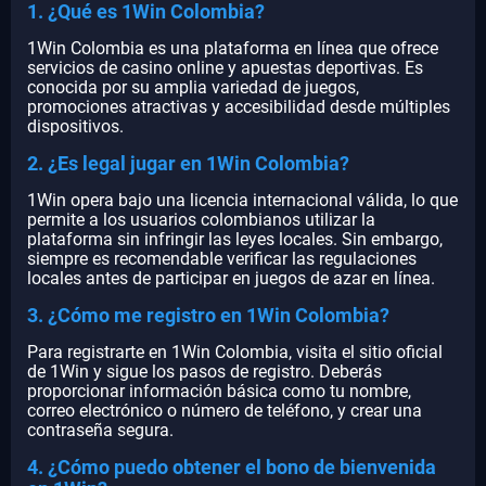
1. ¿Qué es 1Win Colombia?
1Win Colombia es una plataforma en línea que ofrece
servicios de casino online y apuestas deportivas. Es
conocida por su amplia variedad de juegos,
promociones atractivas y accesibilidad desde múltiples
dispositivos.
2. ¿Es legal jugar en 1Win Colombia?
1Win opera bajo una licencia internacional válida, lo que
permite a los usuarios colombianos utilizar la
plataforma sin infringir las leyes locales. Sin embargo,
siempre es recomendable verificar las regulaciones
locales antes de participar en juegos de azar en línea.
3. ¿Cómo me registro en 1Win Colombia?
Para registrarte en 1Win Colombia, visita el sitio oficial
de 1Win y sigue los pasos de registro. Deberás
proporcionar información básica como tu nombre,
correo electrónico o número de teléfono, y crear una
contraseña segura.
4. ¿Cómo puedo obtener el bono de bienvenida