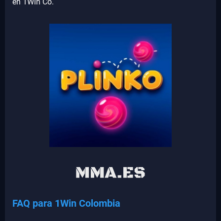
en 1Win Co.
FAQ para 1Win Colombia