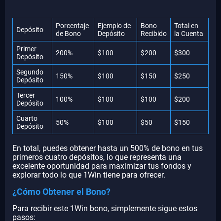
Porcentaje
Ejemplo de
Bono
Total en
Depósito
de Bono
Depósito
Recibido
la Cuenta
Primer
200%
$100
$200
$300
Depósito
Segundo
150%
$100
$150
$250
Depósito
Tercer
100%
$100
$100
$200
Depósito
Cuarto
50%
$100
$50
$150
Depósito
En total, puedes obtener hasta un 500% de bono en tus
primeros cuatro depósitos, lo que representa una
excelente oportunidad para maximizar tus fondos y
explorar todo lo que 1Win tiene para ofrecer.
¿Cómo Obtener el Bono?
Para recibir este 1Win bono, simplemente sigue estos
pasos: