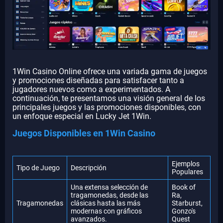
1Win Casino Online ofrece una variada gama de juegos
y promociones diseñadas para satisfacer tanto a
jugadores nuevos como a experimentados. A
continuación, te presentamos una visión general de los
principales juegos y las promociones disponibles, con
un enfoque especial en Lucky Jet 1Win.
Juegos Disponibles en 1Win Casino
Ejemplos
Tipo de Juego
Descripción
Populares
Una extensa selección de
Book of
tragamonedas, desde las
Ra,
Tragamonedas
clásicas hasta las más
Starburst,
modernas con gráficos
Gonzo's
avanzados.
Quest