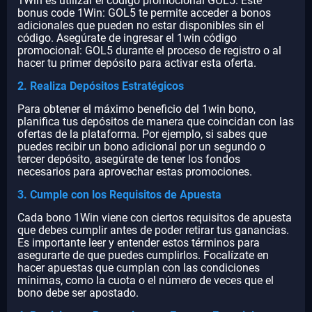
1Win es utilizar el código promocional GOL5. Este
bonus code 1Win: GOL5 te permite acceder a bonos
adicionales que pueden no estar disponibles sin el
código. Asegúrate de ingresar el 1win código
promocional: GOL5 durante el proceso de registro o al
hacer tu primer depósito para activar esta oferta.
2. Realiza Depósitos Estratégicos
Para obtener el máximo beneficio del 1win bono,
planifica tus depósitos de manera que coincidan con las
ofertas de la plataforma. Por ejemplo, si sabes que
puedes recibir un bono adicional por un segundo o
tercer depósito, asegúrate de tener los fondos
necesarios para aprovechar estas promociones.
3. Cumple con los Requisitos de Apuesta
Cada bono 1Win viene con ciertos requisitos de apuesta
que debes cumplir antes de poder retirar tus ganancias.
Es importante leer y entender estos términos para
asegurarte de que puedes cumplirlos. Focalízate en
hacer apuestas que cumplan con las condiciones
mínimas, como la cuota o el número de veces que el
bono debe ser apostado.