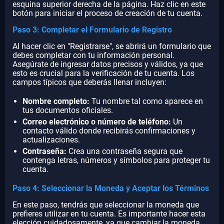
esquina superior derecha de la página. Haz clic en este
botón para iniciar el proceso de creación de tu cuenta.
Paso 3: Completar el Formulario de Registro
Al hacer clic en "Registrarse", se abrirá un formulario que
debes completar con tu información personal.
Asegúrate de ingresar datos precisos y válidos, ya que
esto es crucial para la verificación de tu cuenta. Los
campos típicos que deberás llenar incluyen:
Nombre completo:
Tu nombre tal como aparece en
tus documentos oficiales.
Correo electrónico o número de teléfono:
Un
contacto válido donde recibirás confirmaciones y
actualizaciones.
Contraseña:
Crea una contraseña segura que
contenga letras, números y símbolos para proteger tu
cuenta.
Paso 4: Seleccionar la Moneda y Aceptar los Términos
En este paso, tendrás que seleccionar la moneda que
prefieres utilizar en tu cuenta. Es importante hacer esta
elección cuidadosamente, ya que cambiar la moneda