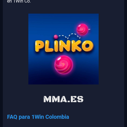
en 1Win Co.
FAQ para 1Win Colombia