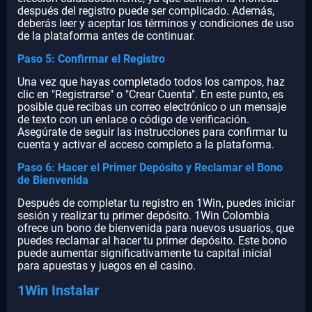
después del registro puede ser complicado. Además,
deberás leer y aceptar los términos y condiciones de uso
de la plataforma antes de continuar.
Paso 5: Confirmar el Registro
Una vez que hayas completado todos los campos, haz
clic en "Registrarse" o "Crear Cuenta". En este punto, es
posible que recibas un correo electrónico o un mensaje
de texto con un enlace o código de verificación.
Asegúrate de seguir las instrucciones para confirmar tu
cuenta y activar el acceso completo a la plataforma.
Paso 6: Hacer el Primer Depósito y Reclamar el Bono
de Bienvenida
Después de completar tu registro en 1Win, puedes iniciar
sesión y realizar tu primer depósito. 1Win Colombia
ofrece un bono de bienvenida para nuevos usuarios, que
puedes reclamar al hacer tu primer depósito. Este bono
puede aumentar significativamente tu capital inicial
para apuestas y juegos en el casino.
1Win Instalar