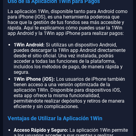
Uso de la Aplicación 1Win para Pagos
La aplicación 1Win, disponible tanto para Android como
para iPhone (iOS), es una herramienta poderosa que
hace que la gestión de tus fondos sea más accesible y
rápida. Aquí te explicamos cómo puedes usar la 1Win
app Android y la 1Win app iPhone para realizar pagos:
1Win Android:
Si utilizas un dispositivo Android,
puedes descargar la 1Win app Android directamente
desde el sitio oficial. Una vez instalada, podrás
acceder a todas las funciones de la plataforma,
incluidos los métodos de pago, de manera rápida y
segura.
1Win iPhone (iOS):
Los usuarios de iPhone también
tienen acceso a una versión optimizada de la
aplicación 1Win. Disponible para dispositivos iOS,
esta app ofrece la misma funcionalidad,
permitiéndote realizar depósitos y retiros de manera
eficiente y sin complicaciones.
Ventajas de Utilizar la Aplicación 1Win
Acceso Rápido y Seguro:
La aplicación 1Win permite
a los usuarios acceder a sus cuentas y realizar