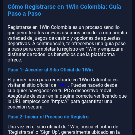
Cómo Registrarse en 1Win Colombia: Guía
Paso a Paso
Registrarse en 1Win Colombia es un proceso sencillo
que permite a los nuevos usuarios acceder a una amplia
variedad de juegos de casino y opciones de apuestas
deportivas. A continuación, te ofrecemos una guía paso
a paso para completar tu registro en 1Win y empezar a
disfrutar de todos los beneficios que la plataforma
ofrece.
Paso 1: Acceder al Sitio Oficial de 1Win
El primer paso para registrarte en 1Win Colombia es
visitar el sitio oficial de
1Win
. Puedes hacerlo desde
cualquier navegador en tu PC o dispositivo móvil.
Asegúrate de estar en la página correcta verificando que
la URL empiece con "https://" para garantizar una
conexión segura.
Paso 2: Iniciar el Proceso de Registro
Una vez en el sitio oficial de 1Win, busca el botón de
"Registrarse" o "Sign Up", generalmente ubicado en la