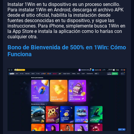
Instalar 1Win en tu dispositivo es un proceso sencillo.
Para instalar 1Win en Android, descarga el archivo APK
desde el sitio oficial, habilita la instalación desde
fuentes desconocidas en tu dispositivo, y sigue las
instrucciones. Para iPhone, simplemente busca 1Win en
la App Store e instala la aplicación como lo harías con
cualquier otra.
Bono de Bienvenida de 500% en 1Win: Cómo
Funciona