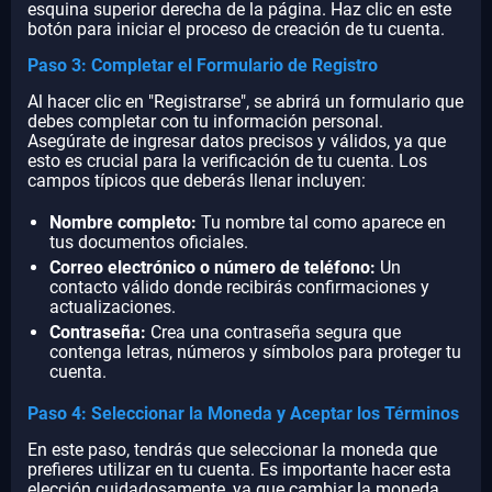
esquina superior derecha de la página. Haz clic en este
botón para iniciar el proceso de creación de tu cuenta.
Paso 3: Completar el Formulario de Registro
Al hacer clic en "Registrarse", se abrirá un formulario que
debes completar con tu información personal.
Asegúrate de ingresar datos precisos y válidos, ya que
esto es crucial para la verificación de tu cuenta. Los
campos típicos que deberás llenar incluyen:
Nombre completo:
Tu nombre tal como aparece en
tus documentos oficiales.
Correo electrónico o número de teléfono:
Un
contacto válido donde recibirás confirmaciones y
actualizaciones.
Contraseña:
Crea una contraseña segura que
contenga letras, números y símbolos para proteger tu
cuenta.
Paso 4: Seleccionar la Moneda y Aceptar los Términos
En este paso, tendrás que seleccionar la moneda que
prefieres utilizar en tu cuenta. Es importante hacer esta
elección cuidadosamente, ya que cambiar la moneda