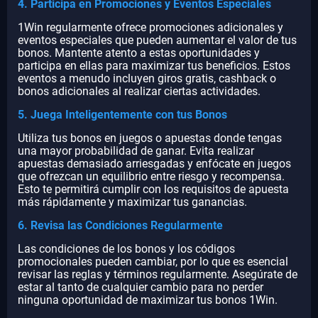
4. Participa en Promociones y Eventos Especiales
1Win regularmente ofrece promociones adicionales y
eventos especiales que pueden aumentar el valor de tus
bonos. Mantente atento a estas oportunidades y
participa en ellas para maximizar tus beneficios. Estos
eventos a menudo incluyen giros gratis, cashback o
bonos adicionales al realizar ciertas actividades.
5. Juega Inteligentemente con tus Bonos
Utiliza tus bonos en juegos o apuestas donde tengas
una mayor probabilidad de ganar. Evita realizar
apuestas demasiado arriesgadas y enfócate en juegos
que ofrezcan un equilibrio entre riesgo y recompensa.
Esto te permitirá cumplir con los requisitos de apuesta
más rápidamente y maximizar tus ganancias.
6. Revisa las Condiciones Regularmente
Las condiciones de los bonos y los códigos
promocionales pueden cambiar, por lo que es esencial
revisar las reglas y términos regularmente. Asegúrate de
estar al tanto de cualquier cambio para no perder
ninguna oportunidad de maximizar tus bonos 1Win.