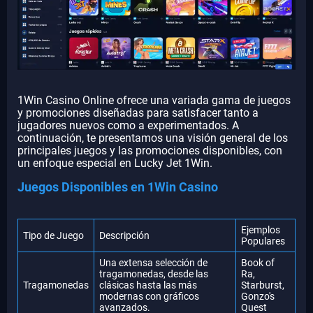
1Win Casino Online ofrece una variada gama de juegos
y promociones diseñadas para satisfacer tanto a
jugadores nuevos como a experimentados. A
continuación, te presentamos una visión general de los
principales juegos y las promociones disponibles, con
un enfoque especial en Lucky Jet 1Win.
Juegos Disponibles en 1Win Casino
Ejemplos
Tipo de Juego
Descripción
Populares
Una extensa selección de
Book of
tragamonedas, desde las
Ra,
Tragamonedas
clásicas hasta las más
Starburst,
modernas con gráficos
Gonzo's
avanzados.
Quest