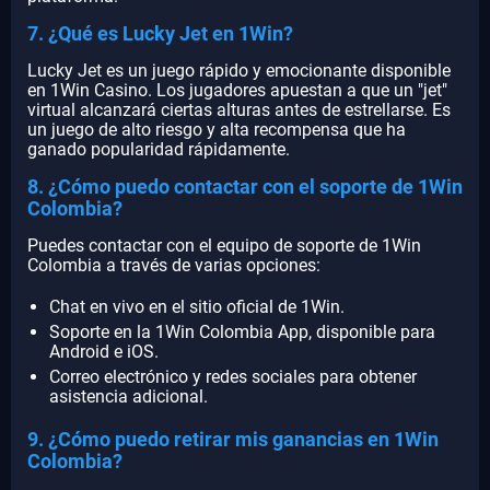
7. ¿Qué es Lucky Jet en 1Win?
Lucky Jet es un juego rápido y emocionante disponible
en 1Win Casino. Los jugadores apuestan a que un "jet"
virtual alcanzará ciertas alturas antes de estrellarse. Es
un juego de alto riesgo y alta recompensa que ha
ganado popularidad rápidamente.
8. ¿Cómo puedo contactar con el soporte de 1Win
Colombia?
Puedes contactar con el equipo de soporte de 1Win
Colombia a través de varias opciones:
Chat en vivo en el sitio oficial de 1Win.
Soporte en la 1Win Colombia App, disponible para
Android e iOS.
Correo electrónico y redes sociales para obtener
asistencia adicional.
9. ¿Cómo puedo retirar mis ganancias en 1Win
Colombia?